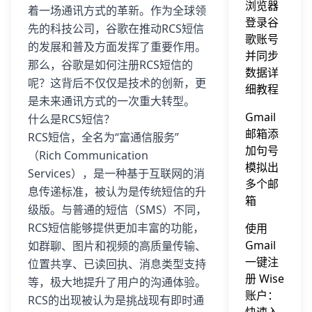
浏览器
着一场通讯方式的革新。作为全球领
登录谷
先的科技公司，谷歌在推动RCS短信
歌账号
的发展和普及方面发挥了重要作用。
并同步
那么，谷歌是如何注册RCS短信的
数据详
呢？这背后不仅仅是技术的创新，更
细教程
是未来通讯方式的一次重大转型。
Gmail
什么是RCS短信？
邮箱添
RCS短信，全名为“富通信服务”
加句号
（Rich Communication
模拟出
Services），是一种基于互联网的消
多个邮
息传递标准，被认为是传统短信的升
箱
级版。与普通的短信（SMS）不同，
RCS短信能够提供更加丰富的功能，
使用
Gmail
如群聊、图片和视频的高质量传输、
一键注
位置共享、已读回执、消息类型支持
册 Wise
等，极大地提升了用户的沟通体验。
账户：
RCS的出现被认为是挑战现有即时通